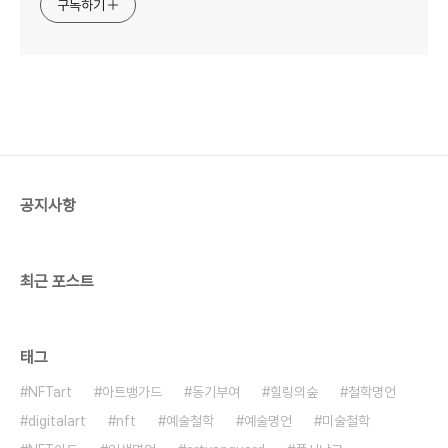
구독하기
공지사항
최근 포스트
태그
NFTart
아트뱅가드
동기부여
힐링의숲
철학명언
digitalart
nft
예술철학
예술명언
미술철학