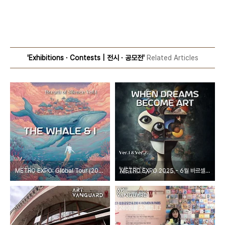
'Exhibitions ∙ Contests | 전시 ∙ 공모전'
Related Articles
METRO EXPO: Global Tour (2025-2026)
METRO EXPO 2025 - 6월 바르셀로나 전시