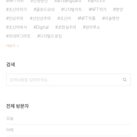
NFT아트
인생명언
artvanguard
폴시냐크
조신아작가
클로드모네
디지털아트
NFT작가
명언
인상주의
신인상주의
조신아
NFT작품
미술명언
조신아박사
Digital
초현실주의
앙리루소
르네마그리트
디지털드로잉
더보기
검색
전체 방문자
오늘
어제