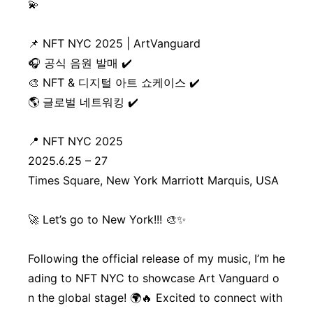
💫
📌 NFT NYC 2025 | ArtVanguard
🎧 공식 음원 발매 ✔️
🎨 NFT & 디지털 아트 쇼케이스 ✔️
🌎 글로벌 네트워킹 ✔️
📍 NFT NYC 2025
2025.6.25 – 27
Times Square, New York Marriott Marquis, USA
🚀 Let’s go to New York!!! 🎨✨
Following the official release of my music, I’m he
ading to NFT NYC to showcase Art Vanguard o
n the global stage! 🌍🔥 Excited to connect with