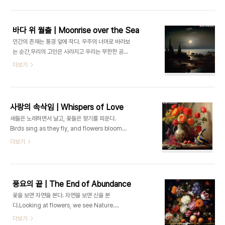
크루아 Eugène Delacroix 죽음을 이끄는 자유
의 여
신 | Liberty Leading the Death ART FLOW ERA | Romanticism | Eugène Delacroi
바다 위 월출 | Moonrise over the Sea
작품시대 | 낭만주의 | 외젠 들라크루아, 프란시스
인간의 존재는 풍경 앞에 작다. 우주의 너머로 바라보
코 고야, 카스파 다비트 프리드리
는 순간,우리의 고민은 사라지고 우리는 무한한 공간
히 등 ▫️ https://ArtVanguard.co.kr▫️ BUY NFT ART : https..
에서 작은 입자가 된다.Human existence is
더보기
small compared to the grandeur of
landscapes. When we look beyond the
universe, our worries disappear, and we
become tiny particles in infinite space.- 카
사랑의 속삭임 | Whispers of Love
스파 다비드 프리드리
새들은 노래하면서 날고, 꽃들은 향기를 피운다.
히 Caspar David Friedrich 바다 위 월
Birds sing as they fly, and flowers bloom with fragrance.- 빅
출 | Moonrise over the Sea ART FLOW ERA | Romanticism | Eugène Delacroix, 
토르 위고 Victor Hugo 사랑의 속삭
더보기
임 | Whispers of Love ART FLOW ERA | Baroque | Caravaggio, Rembrandt van Ri
작품시대 | 바로크 | 카라바조, 렘브란트, 피테르 파
울 루벤스, 클로드 로
렌 등 ▫️ https://ArtVanguard.co.kr▫️ BUY NFT ART : https://opensea.io/ART-
풍요의 끝 | The End of Abundance
TRIP▫️ Artist : https://www.instagram.com/art.trip_jay▫️ Shop : 행
꽃을 보면 자연을 본다. 자연을 보면 신을 본
운의 굿즈 🔗클..
다.Looking at flowers, we see Nature.
Looking at Nature, we see God.- 마크 초
더보기