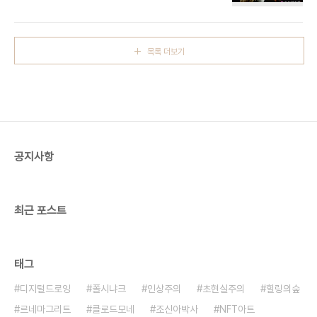
크 Max Choch 풍요
의 끝 | The End of Abundance ART FLOW ERA | Baroque | Caravaggio, Rembrand
작품시대 | 바로크 | 카라바조, 렘브란트, 피테르 파
울 루벤스, 클로드 로
목록 더보기
렌 등 ▫️ https://ArtVanguard.co.kr▫️ BUY NFT ART : https://opensea.io/ART-
TRIP▫️ Artist : https://www.instagram.com/art.trip_jay▫️ Shop : 행
운..
공지사항
최근 포스트
태그
디지털드로잉
폴시냐크
인상주의
초현실주의
힐링의숲
르네마그리트
클로드모네
조신아박사
NFT아트