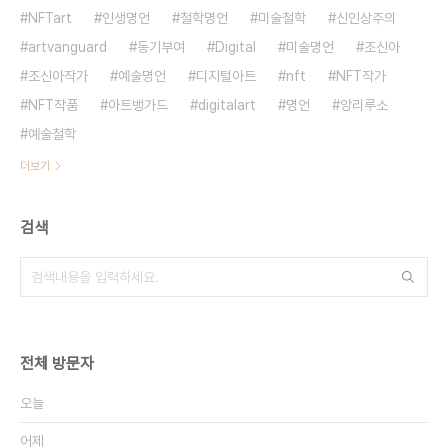
NFTart
인생명언
철학명언
미술철학
신인상주의
artvanguard
동기부여
Digital
미술명언
조신아
조신아작가
예술명언
디지털아트
nft
NFT작가
NFT작품
아트뱅가드
digitalart
명언
앙리루소
예술철학
더보기
검색
전체 방문자
오늘
어제