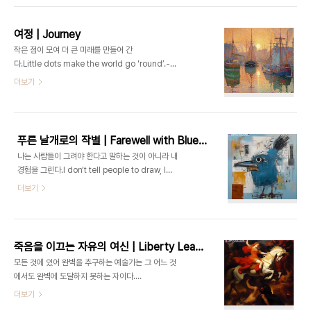
쿠르베 Gustave Courbet [K-Artist PRIZE 수상
작] 사색 | Contemplation 누군가가 나에게 기대
여정 | Journey
하는 대로가 아니라, 나는 나 자신이고 내 마음을 따
작은 점이 모여 더 큰 미래를 만들어 간
르고 내가 원하는 것에 집중해야 한다. 자아의 인식과
다.Little dots make the world go 'round’.- 폴 시
자기 정체성을 인지하고 내적 욕망과 열망에 집중하
냐크 Paul Signac 여
더보기
여 개인적인 발전과 성장과정의 중요성을 강조하는
정 | Journey ART FLOW ERA | Neo-
작품이다. I need to be myself and follow my
Impressionism | Paul Signac, Georges Seurat, Camille Pissarro, etc.
..
작품시대 | 신인상주의 | 폴 시냐크, 조르주 쇠라, 카
미유 피사
푸른 날개로의 작별 | Farewell with Blue Wings
로 등 ▫️ https://ArtVanguard.co.kr▫️ BUY NFT ART : https://opensea.io/ART-
나는 사람들이 그려야 한다고 말하는 것이 아니라 내
TRIP▫️ Artist : https://www.instagram.com/art.trip_jay▫️ Shop : 행
경험을 그린다.I don‘t tell people to draw, I
운의 굿즈 🔗클릭>👈 © 2022-2024 ArtTrip
paint my experiences.- 장 미쉘 바스키아
더보기
of ArtVan..
Jean Michel Basquiat 푸른 날개로의 작
별 | Farewell with Blue Wings ART FLOW
ERA | Street Art | Jean-Michel Basquiat,
Banksy, Keith Haring, Barbara Kruger,
죽음을 이끄는 자유의 여신 | Liberty Leading the Death
Gordon Mata-Clark, etc.작품시대 | 거리미술 |
모든 것에 있어 완벽을 추구하는 예술가는 그 어느 것
장-미셸 바스키아, 뱅크시, 키스 해링, 바바라 크루
에서도 완벽에 도달하지 못하는 자이다.
거, 고든 마타 클락
Artists who seek perfection in everything are those
더보기
등 ▫️ https://ArtVanguard.co.kr▫️ BUY NFT ART : https://opensea.io/ART-..
who cannot attain it in anything.- 외젠 들라