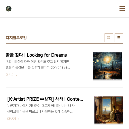
본문 바로가기
디지털드로잉
꿈을 찾다 | Looking for Dreams
“나는 내 삶에 대해 어떤 확신도 갖고 있지 않지만,
별들의 풍경은 나를 꿈꾸게 한다.”I don't have
any confidence about my life. However,
더보기
the scenery of stars makes me dream.
- 빈센트 반 고흐 Vincent Van Gogh 꿈을 찾다
| Looking for
Dreams ART FLOW ERA | Post-
[K-Artist PRIZE 수상작] 사색 | Contemplation
Impressionism | Vincent Van Gogh, Paul Cézanne, Paul Gauguin, etc.
누군가가 나에게 기대하는 대로가 아니라, 나는 나 자
작품시대 | 후기 인상주의 | 빈센트 반 고흐, 폴 세
신이고내 마음을 따르고 내가 원하는 것에 집중해야
잔, 폴 고
한다.I am who I am and I must follow my
더보기
갱 등 ▫️ https://ArtVanguard.co.kr▫️ BUY NFT ART : https://opensea.io/ART-
heart and concentrate on what I want,not
TRIP▫️ A..
what someone expects me to do.- 귀스타브