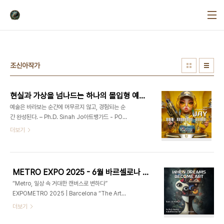
본문 바로가기
조신아작가
현실과 가상을 넘나드는 하나의 몰입형 예술세계 - ArtVanguard
예술은 바라보는 순간에 머무르지 않고, 경험되는 순
간 완성된다. – Ph.D. Sinah Jo아트뱅가드 - POP
FUTURE MUSE JAY 앨범 정식 출시POP
더보기
FUTURE MUSE JAY Vol.1 Korean Edition
Vol.2 English Edition 강렬한 메탈 사운드와 실
험적인 구성, 그리고 SF적 세계관이 결합된 이 트랙
은 ‘보고, 듣고, 경험하는 예술’이라는 아트뱅가드의
METRO EXPO 2025 - 6월 바르셀로나 전시
철학을 가장 강하게 드러냅니다✨ 이 앨범은 단순한
“Metro, 일상 속 거대한 캔버스로 변하다”
음악 모음이 아니라, 현실과 가상을 넘나드는 하나의
EXPOMETRO 2025 | Barcelona “The Art
몰입형 예술 세계입니다💫 JAY는 그 중심에서 당신
Tunnel” When Dreams Become Art“모든 꿈
더보기
을 새로운 감각의 문으로 안내합니다⭐️ 이제, 그 문을
은 예술이 된다. 가우디의 곡선, 미로의 별, 피카소의
직접 경험해보세요. 이번 앨범은 한글 버전과 영어 버
감정이 된다.” – Ph.D. Sinah Jo 🚀 아트뱅가드가