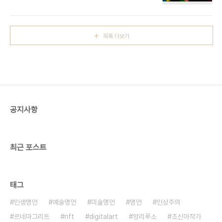
to have. - 앤디 워홀 Andy Warhol 돈을 버는 것
이 예술이다 | Making Money Is Art ART
FLOW ERA | Pop Art |
Andy Warhol, Richard Hamilton, Peter Blake, Roy Lichtenstein, Jasper Johns,
목록 더보기
etc.작품시대 | 팝아트 | 앤디 워홀, 리처드 해밀턴,
피터 블레이크 , 로이 리히텐슈타인, 재스퍼 존스
등 ▫️ https://ArtVanguard.co.kr▫️ BUY NFT ART : https://opensea.io/ART-..
공지사항
최근 포스트
태그
인생명언
예술명언
미술명언
명언
인상주의
르네마그리트
nft
digitalart
앙리루소
조신아작가