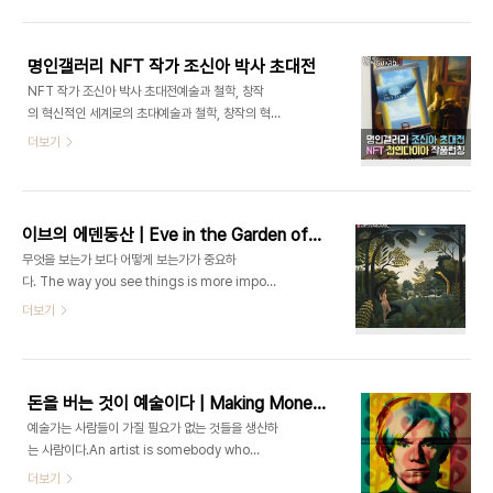
품은 90.9x72.7의 믹스미디어 작품으로, 제2회
양이 운명의 수레바퀴를 비추는 순간의 영원한 빛과
한국여성작가 회화공모전 여성신문 주최, 우먼스토
운명의 ..
리뉴스와 아람비의 주관으로 개최되었으며, 사단법
명인갤러리 NFT 작가 조신아 박사 초대전
인 한국미술협회의 후원과 협찬을 받았습니다. 이 작
NFT 작가 조신아 박사 초대전예술과 철학, 창작
품은 2024년 1월 18일부터 22일까지 서울 인사동
의 혁신적인 세계로의 초대예술과 철학, 창작의 혁신
한국미술관에서 국내 전시될 예정입니다. 또한, 이 작
적인 세계로의 초대2023 K-ARTIST PRIZE 수상
더보기
품은 프랑스 파리아트페어에서도 전시될 예정이며,
작과 제2회 한국여성작가 회화공모전 & 파리아트페
해외전시는 2024년 3월 27일부터 4월 5일까지
어 수상작 등이 함께 전시 부산 시민공원 미로관에서
프랑스 파리 Galerie89에서 이뤄질 예정입니
열린 명인갤러리 조신아박사 초대 개인전은 디지털
다. 2023 제2회 한국여성작가 회화공모전 & ..
디자인과 믹스미디어 작품 등을 특징으로 하였습니
이브의 에덴동산 | Eve in the Garden of Eden
다. 이번 전시는 124평의 넓은 공간에서 38점의 작
무엇을 보는가 보다 어떻게 보는가가 중요하
품과 메타버스 갤러리에서 동시에 진행되었으며, 입
다. The way you see things is more important than what you see.
구부터 초현실주의 작품들을 시작으로 다양한 예술
- 앙리 루소 Henri Rousseau 이브의 에덴동
더보기
철학에서 영감을 받은 작품들이 관람객들에게 선보
산 | Eve in the Garden of EdenART FLOW ERA | Primitiveism | Henri Rousseau, 
였습니다. NFT 작가 조신아박사는 이번 전시에서
작품시대 | 원시주의 | 앙리 루소, L. S. 로리, 그랜
새롭게 런칭한 '천연다이아 작품 | 꿈의 시작, 영원한
마 모지스, 헨리 다거, 세라핀 루
빛으로 말하다.' 를 주제로 '찬란한 영광을 위해' 와
이 등 ▫️ https://ArtVanguard.co.kr▫️ BUY NFT ART : https://opensea.io/ART-
'운..
돈을 버는 것이 예술이다 | Making Money Is Art
TRIP▫️ Artist : https://www.instagram..
예술가는 사람들이 가질 필요가 없는 것들을 생산하
는 사람이다.An artist is somebody who
produces things that people don't need
더보기