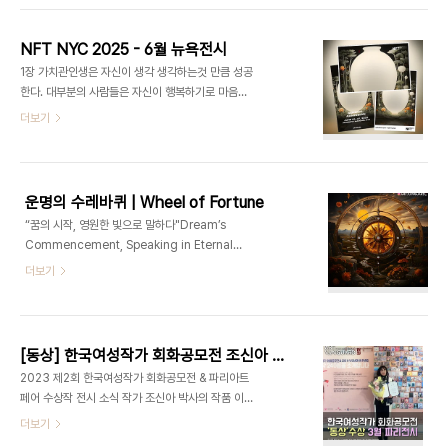
전으로 나뉘어 같은 세계를 서로 다른 언어와 감..
스페인 바르셀로나로 갑니다!!! 🎨✨ EXPOMETRO
2025 | Barcelona “The Art Tunnel” 음원 정
NFT NYC 2025 - 6월 뉴욕전시
식 발매에 이어 Expo METRO 2025 에 참석합니
1장 가치관인생은 자신이 생각 생각하는것 만큼 성공
다! 🌍🔥스페인🇪🇸 바르셀로나 전시작품, 이제 음
한다. 대부분의 사람들은 자신이 행복하기로 마음먹
악으로도 만나보세요!싱글 앨범 [꿈은 예술이 되어
은 만큼 행복하다."Most folks are as happy as
더보기
ver.1 & ver.2] 전격 발매🤍전시와 음악, 두 감각으
they make up their minds to be." – 에이브러
로 피어나는 당신의 꿈.두 곡 모두 많이 들어주세요
햄 링컨 Abraham Lincoln 🚀 아트뱅가드가 뉴욕
🎧 EX..
으로 갑니다!!! 🎨✨음원 정식 발매에 이어 NFT
NYC에 참석합니다! 🌍🔥‘아트뱅가드(Art
운명의 수레바퀴 | Wheel of Fortune
Vanguard)’를 뉴욕 글로벌 무대에서 선보이며, 디
“꿈의 시작, 영원한 빛으로 말하다"Dream’s
지털 아트 & 음악의 새로운 가능성을 탐색할 예정이
Commencement, Speaking in Eternal
에요✨뉴욕에서 펼쳐질 특별한 순간들, 기대해주세
Light 운명의 수레바퀴 | Wheel of Fortune "다
더보기
요! 🗽💫📌 NFT NYC 2025 | ArtVanguard🎧
이아몬드는 압력 속에서 만들어지고, 예술은 도전 속
공식 음원 발매 ✔️🎨 NFT & 디지털 아트 쇼케이스
에서 빛난다""Diamonds are made under
✔️🌎 글로벌 네트워킹 ✔️ ..
pressure, and art shines under
challenge" 조신아 작가의 천연 다이아몬드 두 번
[동상] 한국여성작가 회화공모전 조신아 박사 3월 프랑스 파리전시
째 작품은 타로 카드의 '운명의 수레바퀴'에서 영감을
2023 제2회 한국여성작가 회화공모전 & 파리아트
받아 창조된 특별한 작품입니다. 이 작품은 다이아몬
페어 수상작 전시 소식 작가 조신아 박사의 작품 이
드의 영원한 빛을 가진 행운의 수레바퀴 뒤로 떠오르
2023 제2회 한국여성작가 회화공모전 & 200 K-
더보기
는 태양을 표현하여, 새로운 시작과 함께 행운이 가득
WOMEN IN PARIS 에서 을 수상했습니다. 수상작
한 운명의 순환을 강조합니다. LED 빛을 이용래 태