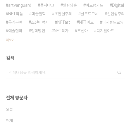
artvanguard
폴시냐크
힐링의숲
아트뱅가드
Digital
NFT작품
미술철학
초현실주의
클로드모네
신인상주의
동기부여
조신아박사
NFTart
NFT아트
디지털드로잉
예술철학
철학명언
NFT작가
조신아
디지털아트
더보기
검색
전체 방문자
오늘
어제