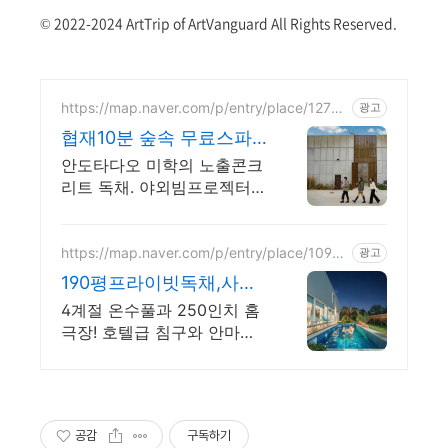
© 2022-2024 ArtTrip of ArtVanguard All Rights Reserved.
https://map.naver.com/p/entry/place/12724
광고
51134
협재10분 숲속 무료스파
독채 안도타다오 미학이
안도타다오 미학의 노출콘크
깃든 건축
리트 독채. 야외빔프로젝터시
네마, 감성불멍, 무료야외스
파 퀸침대2개 여유로운 숙면.
프리미엄 오베스 어메니티,
https://map.naver.com/p/entry/place/1096
광고
378163
캡슐커피완비. 먼지없는 청결
190평프라이빗독채,사우
나 예쁜 4계절 온수수영
4계절 온수풀과 250인치 홈
장 힐링
극장! 호텔급 침구와 안마의
자로 완성하는 프리미엄독채
별빛 자쿠지와 불멍의 낭만!
스타일러와 사우나로 완성하
는 세심한 배려의 감성숙소
공감
구독하기