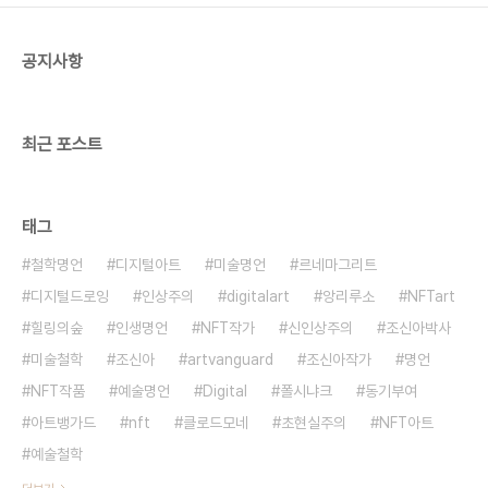
공지사항
최근 포스트
태그
철학명언
디지털아트
미술명언
르네마그리트
디지털드로잉
인상주의
digitalart
앙리루소
NFTart
힐링의숲
인생명언
NFT작가
신인상주의
조신아박사
미술철학
조신아
artvanguard
조신아작가
명언
NFT작품
예술명언
Digital
폴시냐크
동기부여
아트뱅가드
nft
클로드모네
초현실주의
NFT아트
예술철학