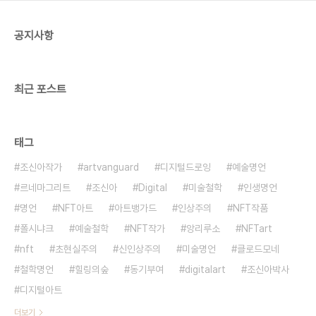
공지사항
최근 포스트
태그
조신아작가
artvanguard
디지털드로잉
예술명언
르네마그리트
조신아
Digital
미술철학
인생명언
명언
NFT아트
아트뱅가드
인상주의
NFT작품
폴시냐크
예술철학
NFT작가
앙리루소
NFTart
nft
초현실주의
신인상주의
미술명언
클로드모네
철학명언
힐링의숲
동기부여
digitalart
조신아박사
디지털아트
더보기