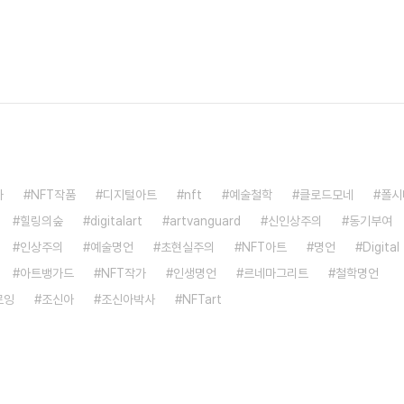
가
NFT작품
디지털아트
nft
예술철학
클로드모네
폴시
힐링의숲
digitalart
artvanguard
신인상주의
동기부여
인상주의
예술명언
초현실주의
NFT아트
명언
Digital
아트뱅가드
NFT작가
인생명언
르네마그리트
철학명언
로잉
조신아
조신아박사
NFTart