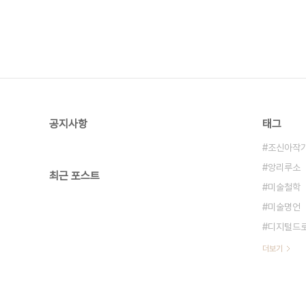
공지사항
태그
조신아작
앙리루소
최근 포스트
미술철학
미술명언
디지털드
더보기