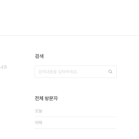
검색
냐크
전체 방문자
오늘
어제