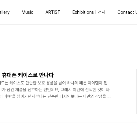
llery
Music
ARTIST
Exhibitions | 전시
Contact 
 휴대폰 케이스로 만나다
핸드폰 케이스도 단순한 보호 용품을 넘어 하나의 패션 아이템이 된
의미가 담긴 제품을 선호하는 편인데요, 그래서 이번에 선택한 것이 바
0대 후반을 넘어가면서부터는 단순한 디자인보다는 나만의 감성을 담
든요. 달항아리는 우리 전통의 미를 담은 작품으로, 은은한 빛이 풍
이 케이스 하나로 기분까지 좋아지더라고요. 우선, 달항아리가 휴
 말씀드릴게요. 이 케이스는 실제 달항아리의 곡선미와 은은한 빛
고급스러운 느낌이 물씬 나죠. 손에 쥐었을 때도 그립감이 ..