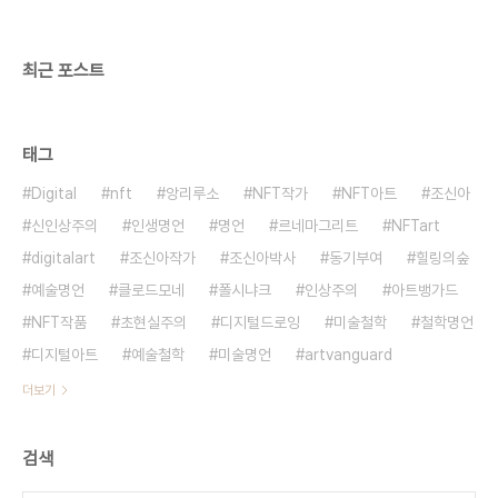
최근 포스트
태그
Digital
nft
앙리루소
NFT작가
NFT아트
조신아
신인상주의
인생명언
명언
르네마그리트
NFTart
digitalart
조신아작가
조신아박사
동기부여
힐링의숲
예술명언
클로드모네
폴시냐크
인상주의
아트뱅가드
NFT작품
초현실주의
디지털드로잉
미술철학
철학명언
디지털아트
예술철학
미술명언
artvanguard
더보기
검색