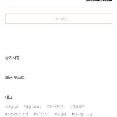
정 | Fairy of the Night ART FLOW ERA |
Fauvism | Henri Matisse, André Derain, Maurice de Vlaminck, Raoul Dufy, et
작품시대 | 야수주의 | 앙리 마티스, 앙드레 드랭, 모
리스 드 블라맹크, 라울 뒤
목록 더보기
피, 등 ▫️ https://ArtVanguard.co.kr▫️ BUY NFT ART : https://opensea.io/ART-
TRIP▫️ Artist : https://www.instagram.com/art.trip_jay▫️ Shop : 행..
공지사항
최근 포스트
태그
Digital
digitalart
조신아박사
예술철학
artvanguard
NFT작가
조신아
디지털드로잉