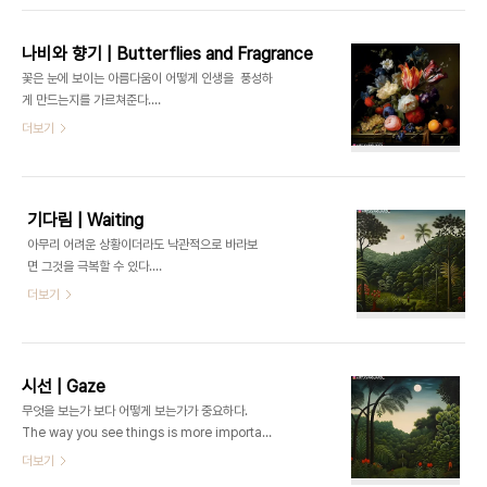
작품시대 | 바로크 | 카라바조, 렘브란트, 피테르 파
울 루벤스, 클로드 로
나비와 향기 | Butterflies and Fragrance
렌 등 ▫️ https://ArtVanguard.co.kr▫️ BUY NFT ART : https://opensea.io/ART-
꽃은 눈에 보이는 아름다움이 어떻게 인생을 풍성하
TRIP▫️ Artist : https://www.instagram.com/art.trip_jay▫️ Shop : 행
게 만드는지를 가르쳐준다.
운..
Flowers teach us how visible beauty enriches life.- 오
더보기
스카 와일드 Oscar Wilde 나비와 향
기 | Butterflies and Fragrance ART FLOW ERA | Baroque | Caravaggio, Rembran
작품시대 | 바로크 | 카라바조, 렘브란트, 피테르 파
울 루벤스, 클로드 로
기다림 | Waiting
렌 등 ▫️ https://ArtVanguard.co.kr▫️ BUY NFT ART : https://opensea.io/ART-
아무리 어려운 상황이더라도 낙관적으로 바라보
TRIP▫️ Artist : https://www.instagram.com/art.trip_jay▫️..
면 그것을 극복할 수 있다.
No matter how difficult the situation, with optimism, it can be overcome.- 앙
더보기
리 루소 Henri Rousseau 기다
림 | Waiting ART FLOW ERA | Primitiveism | Henri Rousseau, L.S. Laurie, Gran
작품시대 | 원시주의 | 앙리 루소, L. S. 로리, 그랜
마 모지스, 헨리 다거, 세라핀 루
시선 | Gaze
이 등 ▫️ https://ArtVanguard.co.kr▫️ BUY NFT ART : https://opensea.io/ART-
무엇을 보는가 보다 어떻게 보는가가 중요하다.
TRIP▫️ Artist : https://www.ins..
The way you see things is more important than what you see.- 앙
리 루소 Henri Rousseau 시
더보기
선 | Gaze ART FLOW ERA | Primitiveism | Henri Rousseau, L.S. Laurie, Granma 