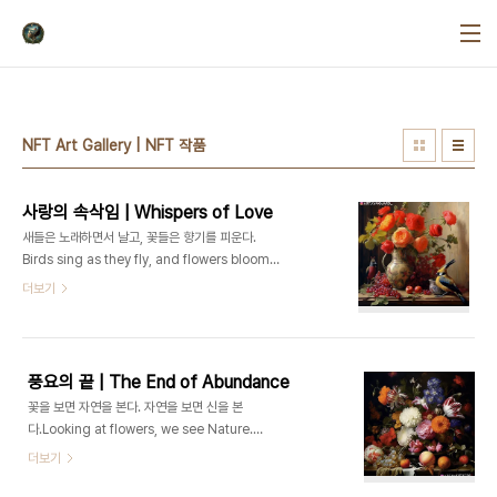
본문 바로가기
NFT Art Gallery | NFT 작품
사랑의 속삭임 | Whispers of Love
새들은 노래하면서 날고, 꽃들은 향기를 피운다.
Birds sing as they fly, and flowers bloom with fragrance.- 빅
토르 위고 Victor Hugo 사랑의 속삭
더보기
임 | Whispers of Love ART FLOW ERA | Baroque | Caravaggio, Rembrandt van Ri
작품시대 | 바로크 | 카라바조, 렘브란트, 피테르 파
울 루벤스, 클로드 로
렌 등 ▫️ https://ArtVanguard.co.kr▫️ BUY NFT ART : https://opensea.io/ART-
풍요의 끝 | The End of Abundance
TRIP▫️ Artist : https://www.instagram.com/art.trip_jay▫️ Shop : 행
꽃을 보면 자연을 본다. 자연을 보면 신을 본
운의 굿즈 🔗클..
다.Looking at flowers, we see Nature.
Looking at Nature, we see God.- 마크 초
더보기
크 Max Choch 풍요
의 끝 | The End of Abundance ART FLOW ERA | Baroque | Caravaggio, Rembrand