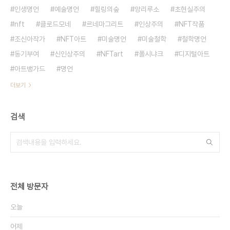
인생명언
예술명언
힐링의숲
앙리루소
초현실주의
nft
클로드모네
르네마그리트
인상주의
NFT작품
조신아작가
NFT아트
미술명언
미술철학
철학명언
동기부여
신인상주의
NFTart
폴시냐크
디지털아트
아트뱅가드
명언
더보기
검색
전체 방문자
오늘
어제