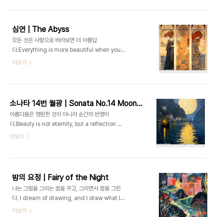
작품시대 | 원시주의 | 앙리 루소, L. S. 로리, 그랜
마 모지스, 헨리 다거, 세라핀 루
이 등 ▫️ https://ArtVanguard.co.kr▫️ BUY NFT ART : https://opensea.io/ART-
심연 | The Abyss
TRIP▫️ Artist : https://www.instagram.com/art.trip_jay▫️ Shop : ..
모든 것은 사랑으로 바라보면 더 아름답
다.Everything is more beautiful when you look at it with love.- 구
스타프 클림트 Gustav Klimt 심
더보기
연 | The Abyss ART FLOW ERA | Art Nouveau | Gustav Klimt, Alphonse Mucha
작품시대 | 아르누보 | 구스타프 클림트, 알폰스 무
하, 아더 헤이게이트 맥머
도 등 ▫️ https://ArtVanguard.co.kr▫️ BUY NFT ART : https://opensea.io/ART-
소나타 14번 월광 | Sonata No.14 Moonlight
TRIP▫️ Artist : https://www.instagram.com/art.trip_jay▫️ Shop : 행
아름다움은 영원한 것이 아니라 순간의 반영이
운의 굿즈 🔗클릭..
다.Beauty is not eternity, but a reflection of the moment.- 구
스타프 클림트 Gustav Klimt 소나타 14번 월
더보기
광 | Sonata No.14 Moonlight ART FLOW ERA | Art Nouveau | Gustav Klimt, Alp
작품시대 | 아르누보 | 구스타프 클림트, 알폰스 무
하, 아더 헤이게이트 맥머
도 등 ▫️ https://ArtVanguard.co.kr▫️ BUY NFT ART : https://opensea.io/ART-
밤의 요정 | Fairy of the Night
TRIP▫️ Artist : https://www.instagram.com/art.trip_ja..
나는 그림을 그리는 꿈을 꾸고, 그리면서 꿈을 그린
다. I dream of drawing, and I draw what I dream.- 라
울 뒤피 Raoul Dufy 밤의 요
더보기